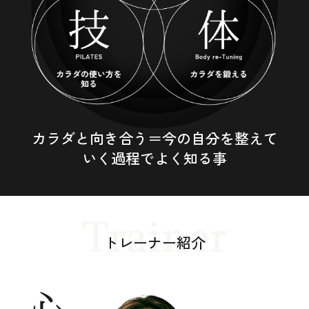
カラダと向き合う＝今の自分を整えて
いく過程でよく知る事
Trainer
トレーナー紹介