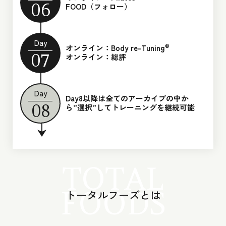
06
FOOD（フォロー）
Day
®︎
オンライン：Body re-Tuning
07
オンライン：総評
Day
Day8以降は全てのアーカイブの中か
08
ら
”選択”してトレーニングを継続可能
TOTAL
FOODS
トータルフーズとは